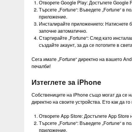
Отворете Google Play: Достъпете Google P
Търсете „Fortune“: Въведете „Fortune“ в 
приложение.
Инсталирайте приложението: Натиснете б
започне автоматично.
Стартирайте „Fortune“: След като инстал
създайте акаунт, за да се потопите в све
Сега имате „Fortune“ директно на вашето And
печалби!
Изтеглете за iPhone
Собствениците на iPhone също могат да се на
директно на своите устройства. Ето как да го
Отворете App Store: Достъпете App Store 
Търсете „Fortune“: Въведете „Fortune“ в 
приложение.