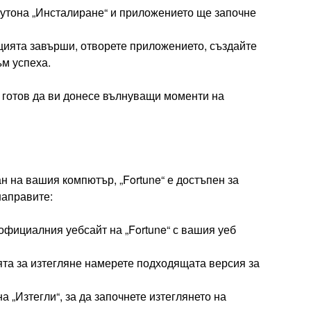
утона „Инсталиране“ и приложението ще започне
ацията завърши, отворете приложението, създайте
ъм успеха.
те, готов да ви донесе вълнуващи моменти на
н на вашия компютър, „Fortune“ е достъпен за
направите:
фициалния уебсайт на „Fortune“ с вашия уеб
ята за изтегляне намерете подходящата версия за
 „Изтегли“, за да започнете изтеглянето на