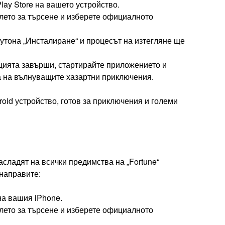
lay Store на вашето устройство.
полето за търсене и изберете официалното
утона „Инсталиране“ и процесът на изтегляне ще
ацията завърши, стартирайте приложението и
та на вълнуващите хазартни приключения.
roid устройство, готов за приключения и големи
сладят на всички предимства на „Fortune“
 направите:
на вашия iPhone.
полето за търсене и изберете официалното