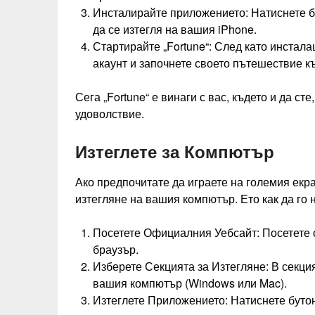
Инсталирайте приложението: Натиснете б
да се изтегля на вашия iPhone.
Стартирайте „Fortune“: След като инстал
акаунт и започнете своето пътешествие к
Сега „Fortune“ е винаги с вас, където и да с
удоволствие.
Изтеглете за Компютър
Ако предпочитате да играете на големия екра
изтегляне на вашия компютър. Ето как да го 
Посетете Официалния Уебсайт: Посетете о
браузър.
Изберете Секцията за Изтегляне: В секци
вашия компютър (Windows или Mac).
Изтеглете Приложението: Натиснете бутона