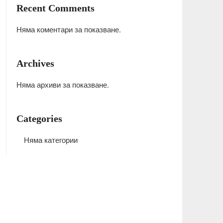
Recent Comments
Няма коментари за показване.
Archives
Няма архиви за показване.
Categories
Няма категории