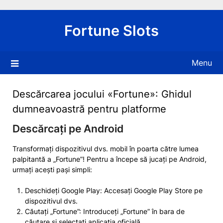
Skip
to
Fortune Slots
content
Menu
Descărcarea jocului «Fortune»: Ghidul
dumneavoastră pentru platforme
Descărcați pe Android
Transformați dispozitivul dvs. mobil în poarta către lumea
palpitantă a „Fortune”! Pentru a începe să jucați pe Android,
urmați acești pași simpli:
Deschideți Google Play: Accesați Google Play Store pe
dispozitivul dvs.
Căutați „Fortune”: Introduceți „Fortune” în bara de
căutare și selectați aplicația oficială.