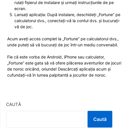
rulați fișierul de instalare și urmați instrucțiunile de pe
ecran.
Lansați aplicația: După instalare, deschideți „Fortune” pe
calculatorul dvs., conectați-vă la contul dvs. și bucurați-
vă de joc.
Acum aveți acces complet la „Fortune” pe calculatorul dvs.,
unde puteți să vă bucurați de joc într-un mediu convenabil.
Fie că este vorba de Android, iPhone sau calculator,
„Fortune” este gata să vă ofere plăcerea aventurilor de jocuri
de noroc oricând, oriunde! Descărcați aplicația acum și
cufundați-vă în lumea palpitantă a jocurilor de noroc.
CAUTĂ
Caută