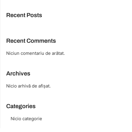
Recent Posts
Recent Comments
Niciun comentariu de arătat.
Archives
Nicio arhivă de afișat.
Categories
Nicio categorie