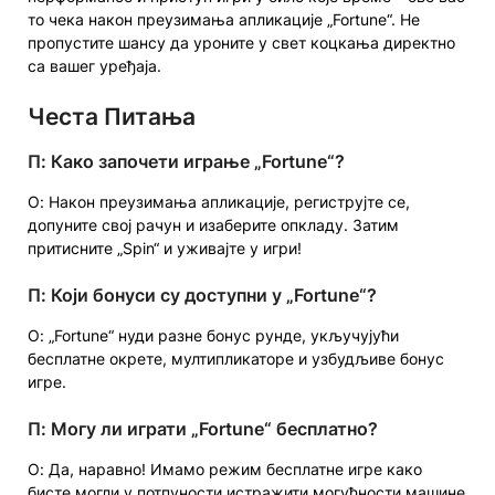
то чека након преузимања апликације „Fortune“. Не
пропустите шансу да уроните у свет коцкања директно
са вашег уређаја.
Честа Питања
П: Како започети играње „Fortune“?
О: Након преузимања апликације, региструјте се,
допуните свој рачун и изаберите опкладу. Затим
притисните „Spin“ и уживајте у игри!
П: Који бонуси су доступни у „Fortune“?
О: „Fortune“ нуди разне бонус рунде, укључујући
бесплатне окрете, мултипликаторе и узбудљиве бонус
игре.
П: Могу ли играти „Fortune“ бесплатно?
О: Да, наравно! Имамо режим бесплатне игре како
бисте могли у потпуности истражити могућности машине